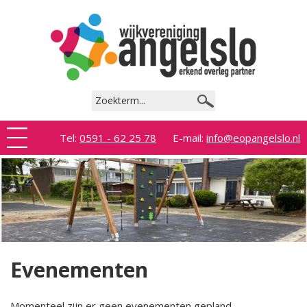
Tel:
0591 - 62 25 78
E-mail:
info@eopangelslo.nl
Evenementen
Momenteel zijn er geen evenementen gepland.